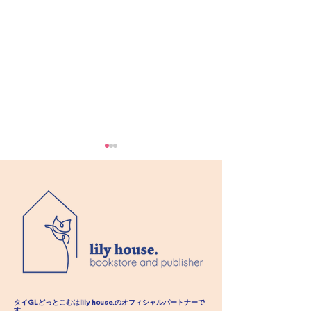
ロイヤル・ピン｜特別
ロイヤル・ピン
編 第六章 殿下 第三
編 第六章 殿
タイGLどっとこむはlily house.のオフィシャル​パートナーで
す