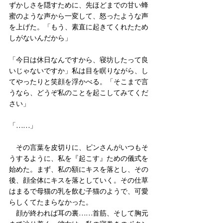
ずかしさを隠すために、先ほどまでの甘い蜂
蜜のような声から一変して、怒ったような声
を上げた。「もう、素直に起きてくれたため
しがないんだから」
「今日は休日なんですから、寝坊したって良
いじゃないですか」私は目を瞑りながら、し
てやったりと笑顔を浮かべる。「そこまで言
うなら、どうぞ私のことを起こしてみてくだ
さい」
「……」
　その言葉を皮切りに、ピンさんがいつもそ
うするように、私を『起こす』ための儀式を
始めた。まず、私の額にキスを落とし、その
後、顔全体にキスを落としていく。その仕草
はまるで母猫の乳を飲む子猫のようで、可愛
らしくてたまらなかった。
　顔が終われば耳の裏……首筋、そして胸元