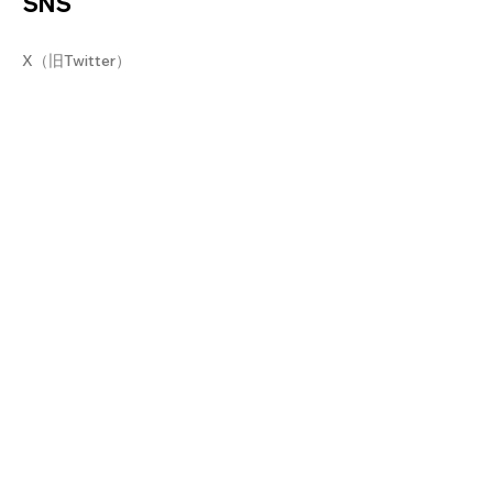
SNS
X（旧Twitter）
Instagram
Threads
TikTok
ポリシー
利用規約
プライバシーポリシー
Cookieポリシー
特定商取引法に基づく表記
Do Not Sell My Personal Information
​運営情報