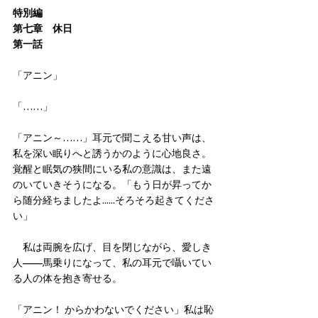
特別編
第七章　休日
第一話
「アニン」
「……」
「アニン～……」耳元で聞こえる甘い声は、
私を深い眠りへと誘うかのように心地良さ。
覚醒と眠気の狭間にいる私の意識は、また遠
のいていきそうになる。「もう日が昇ってか
ら随分経ちましたよ......そろそろ起きてくださ
い」
　私は両腕を広げ、目を閉じながら、愛しき
人——馬乗りになって、私の耳元で囁いてい
る人の体を抱き寄せる。
「アニン！ からかわないでください」私は恥