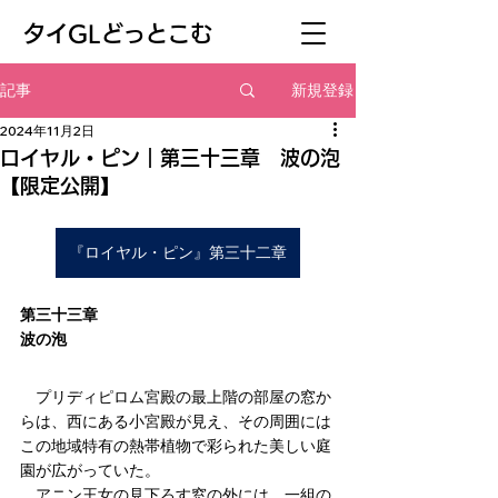
​タイGLどっとこむ
新規登録
記事
2024年11月2日
ロイヤル・ピン｜第三十三章 波の泡
【限定公開】
『ロイヤル・ピン』第三十二章
第三十三章
波の泡
　プリディピロム宮殿の最上階の部屋の窓か
らは、西にある小宮殿が見え、その周囲には
この地域特有の熱帯植物で彩られた美しい庭
園が広がっていた。
　アニン王女の見下ろす窓の外には、一組の