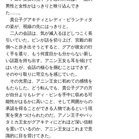
男性と女性がはっきりと映り込んでき
た……。
　貴公子グアキティとレディ・ピランティタ
の姿が、視線の先にはっきりと。
　二人の会話は、気が滅入るほどしつこく長
引いていた。ピンが話を切り上げ、宮殿の前
側へと歩き出そうとすると、グアが彼女の行
く手を遮り、もう何度目かも分からない新し
い話題を持ち出す。アニン王女も耳を傾けて
はいたが、会話の核心を掴むことはできず、
そのやり取りに苛立ちを感じていた。
　その光景は、アニン王女に初めての感情を
もたらした。どう転んでも、貴公子グアの方
が自分よりもレディ・ピンを手中に収める可
能性がはるかに高いこと、そして周囲からの
承認を得ることができる人物であるという現
実を突きつけられたのだ。アノン王子やパッ
タミカ王女がグアキティにどれほど深い信頼
を置いているのか、アニン王女はこれまで意
識的に目を背けてきた。