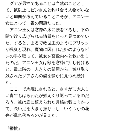
　グアが男性であることは当然のこととし
て、彼以上にピンさんと釣り合う人物がいな
いと周囲が考えていることこそが、アニン王
女にとって一番の問題だった。
　アニン王女は窓際の床に腰を下ろし、下の
階で繰り広げられる情景をじっと見つめてい
た。すると、まるで救世主のようにプリック
が颯爽と現れ、魔物に囚われた姫のようなピ
ンの手を取って、彼女を宮殿内へと救い出し
たのだ。アニン王女は額を窓枠に押し付ける
と、最上階の一人きりの部屋から、独り取り
残されたグアさんの姿を静かに見つめ続け
た。
　ここまで馬鹿にされると、さすがに大人し
い青年もはらわたが煮えくり返っているのだ
ろう。彼は庭に植えられた月橘の藪に向かっ
て、長い足を大きく振り回し、いくつかの花
弁が乱れ落ちるのが見えた。
『鬱憤』