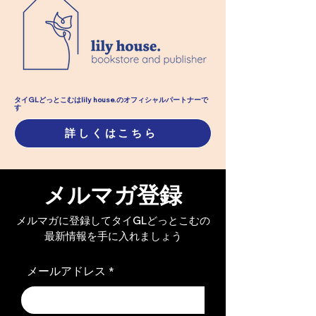
ロイヤル・ピン｜第三十
ロイヤル・ピン
一章 赤葡萄酒【限定公
章 帰国【限定
タイGLどっとこむはlily house.のオフィシャル​パートナーで
す
開】
詳しくはこちら
メルマガ登録
メルマガに登録してタイGLどっとこむの
最新情報を手に入れましょう
メールアドレス