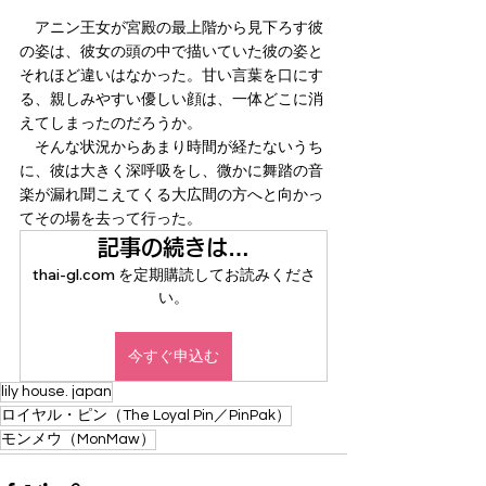
　アニン王女が宮殿の最上階から見下ろす彼
の姿は、彼女の頭の中で描いていた彼の姿と
それほど違いはなかった。甘い言葉を口にす
る、親しみやすい優しい顔は、一体どこに消
えてしまったのだろうか。
　そんな状況からあまり時間が経たないうち
に、彼は大きく深呼吸をし、微かに舞踏の音
楽が漏れ聞こえてくる大広間の方へと向かっ
てその場を去って行った。
記事の続きは…
thai-gl.com を定期購読してお読みくださ
い。
今すぐ申込む
lily house. japan
ロイヤル・ピン（The Loyal Pin／PinPak）
モンメウ（MonMaw）