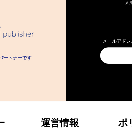
メ
ト・オブ・アス｜
シークレット・オブ・アス
げるほどに出会っ
第九章 過去への渇望【支
メールアドレ
支援者先行公開】
者先行公開】
ル​パートナーです
ー
​運営情報
ポ