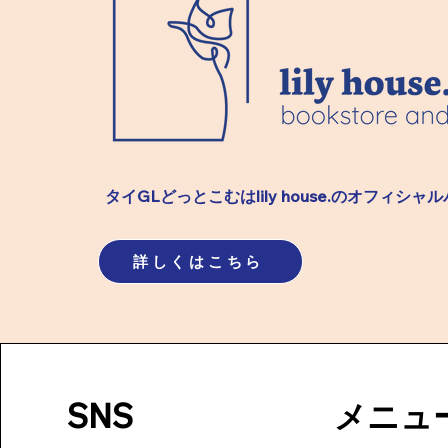
シークレット・オブ・アス｜
シークレッ
第十一章 口は強がり、心は
第十章 逃
素直【支援者先行公開】
てしまう【
タイGLどっとこむはlily house.のオフィシャ
詳しくはこちら
SNS
メニュ