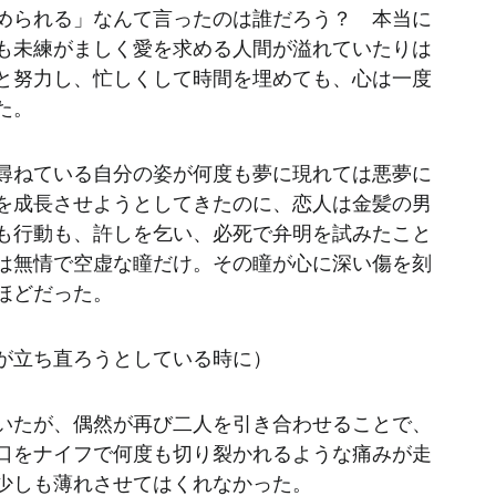
められる」なんて言ったのは誰だろう？　本当に
も未練がましく愛を求める人間が溢れていたりは
と努力し、忙しくして時間を埋めても、心は一度
た。
尋ねている自分の姿が何度も夢に現れては悪夢に
を成長させようとしてきたのに、恋人は金髪の男
も行動も、許しを乞い、必死で弁明を試みたこと
は無情で空虚な瞳だけ。その瞳が心に深い傷を刻
ほどだった。
が立ち直ろうとしている時に）
いたが、偶然が再び二人を引き合わせることで、
口をナイフで何度も切り裂かれるような痛みが走
少しも薄れさせてはくれなかった。