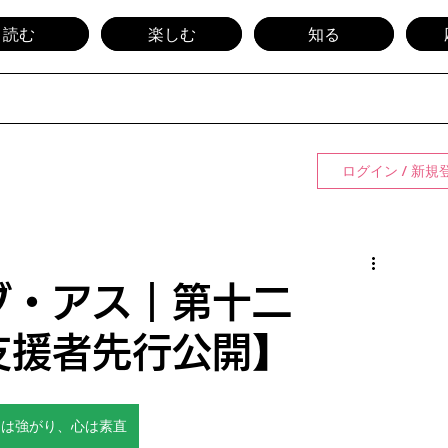
読む
楽しむ
知る
ログイン / 新規
ブ・アス｜第十二
援者先行公開】
口は強がり、心は素直