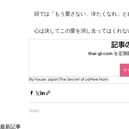
　頭では「もう愛さない、冷たくなれ」と
　心は決してこの愛を消し去ってはくれな
記事
thai-gl.com
今
lily house. japan
The Secret of us
Mee Nam
最新記事