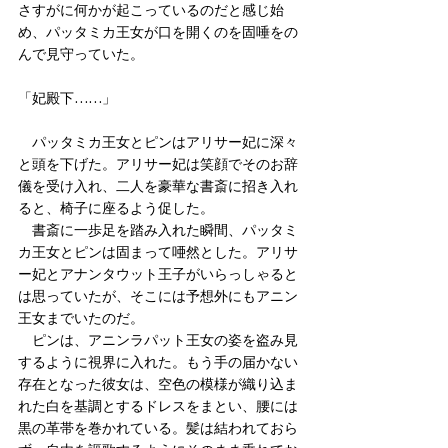
さすがに何かが起こっているのだと感じ始
め、パッタミカ王女が口を開くのを固唾をの
んで見守っていた。
「妃殿下……」
　パッタミカ王女とピンはアリサー妃に深々
と頭を下げた。アリサー妃は笑顔でそのお辞
儀を受け入れ、二人を豪華な書斎に招き入れ
ると、椅子に座るよう促した。
　書斎に一歩足を踏み入れた瞬間、パッタミ
カ王女とピンは固まって唖然とした。アリサ
ー妃とアナンタウット王子がいらっしゃると
は思っていたが、そこには予想外にもアニン
王女までいたのだ。
　ピンは、アニンラパット王女の姿を盗み見
するように視界に入れた。もう手の届かない
存在となった彼女は、空色の模様が織り込ま
れた白を基調とするドレスをまとい、腰には
黒の革帯を巻かれている。髪は結われておら