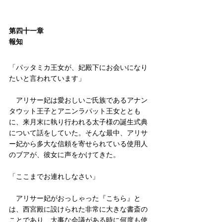
第四十一章
報知
「パッタミカ王女が、妃殿下にお会いになり
たいと言われています」
　アリサー妃は愛おしいご氏族であるアナン
タウット王子とアニンラパット王女ととも
に、来月末に執り行われる太子様の誕生式典
について話をしていた。そんな最中、アリサ
ー妃から多大な信頼を寄せられている使用人
のブアが、彼女に声をかけてきた。
「ここまでお連れしなさい」
　アリサー妃がおっしゃった『こちら』と
は、西宮殿に設けられた非常に大きな書斎の
ことであり、大事な会議がある時に何度も使