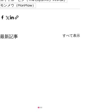
ロイヤル・ピン（The Loyal Pin／PinPak）
モンメウ（MonMaw）
すべて表示
最新記事