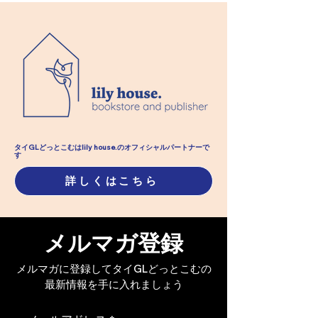
ロイヤル・ピン｜第三十
ロイヤル・ピン
九章 金銀之簪【限定公
八章 立てば芍
タイGLどっとこむはlily house.のオフィシャル​パートナーで
す
開】
牡丹【限定公開
詳しくはこちら
メルマガ登録
メルマガに登録してタイGLどっとこむの
最新情報を手に入れましょう