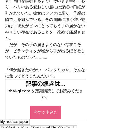
ず、自由を謳歌するようにそのまま垂れてお
り、ハリのある愛おしい唇には深紅の口紅が
引かれていた。彼女はソファに座り、母親の
隣で足を組んでいる。その周囲に漂う強い魅
力は、彼女がピンにとってもう手の届かない
神々しい存在であることを、改めて痛感させ
た。
　だが、その手の届きようのない存在こそ
が、ピランティタが喉から手が出るほど欲し
ていたものだった……。
「何か起きたのかい、パッタミカや。そんな
に焦ってどうしたんだい？」
記事の続きは…
thai-gl.com を定期購読してお読みくださ
い。
今すぐ申込む
lily house. japan