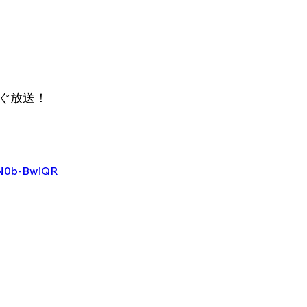
すぐ放送！
DN0b-BwiQR