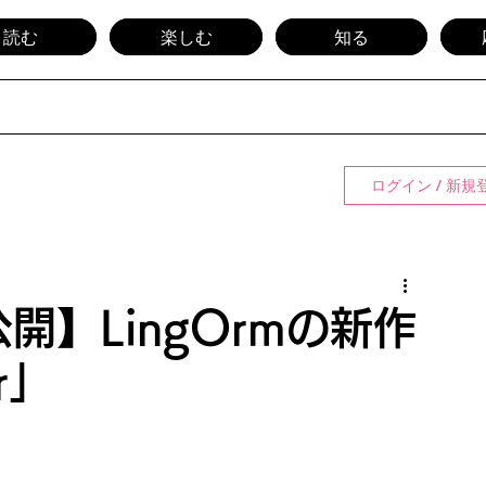
読む
楽しむ
知る
ログイン / 新規
開】LingOrmの新作
er」