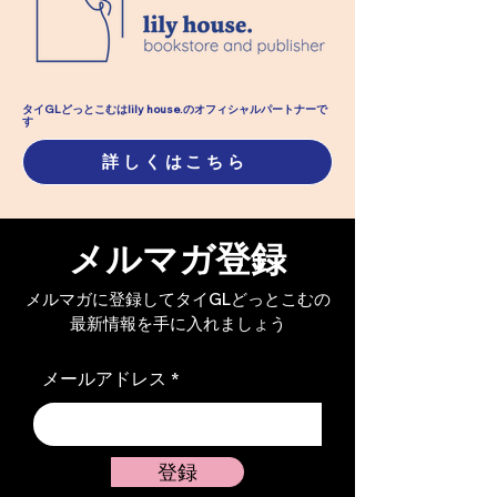
【4 Elements】アース｜
【4 Element
第十七章「咲き誇る花
第十六章「よろ
タイGLどっとこむはlily house.のオフィシャル​パートナーで
す
も、いつかは散りゆく」
それは敗北を意
詳しくはこちら
【支援者先行公開】
【支援者先行公
メルマガ登録
メルマガに登録してタイGLどっとこむの
最新情報を手に入れましょう
メールアドレス
登録