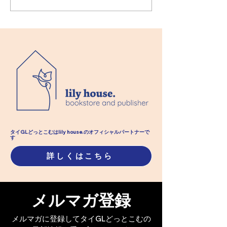
定公開】
公開】
タイGLどっとこむはlily house.のオフィシャル​パートナーで
す
詳しくはこちら
メルマガ登録
メルマガに登録してタイGLどっとこむの