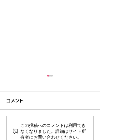
コメント
この投稿へのコメントは利用でき
ギャップ・ピンクセオリ
GAPピンクセ
なくなりました。詳細はサイト所
有者にお問い合わせください。
ー｜第三十七章 愛車【限
三十六章 シャ