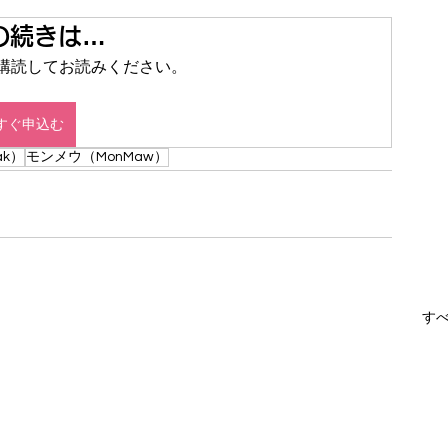
の続きは…
 を定期購読してお読みください。
すぐ申込む
ak）
モンメウ（MonMaw）
す