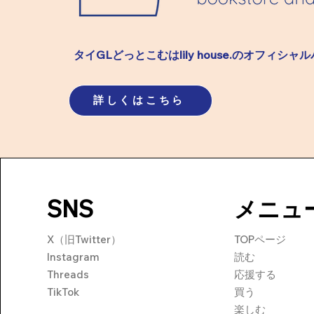
開】
開】
タイGLどっとこむはlily house.のオフィシャ
詳しくはこちら
SNS
メニュ
X（旧Twitter）
TOPページ
Instagram
​読む
Threads
​応援する
TikTok
買う
​楽しむ