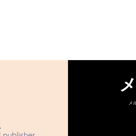
メ
ピン｜特別編 第
ロイヤル・ピン｜特別編 
 第二話【限定公
一章 風車 第一話【限定