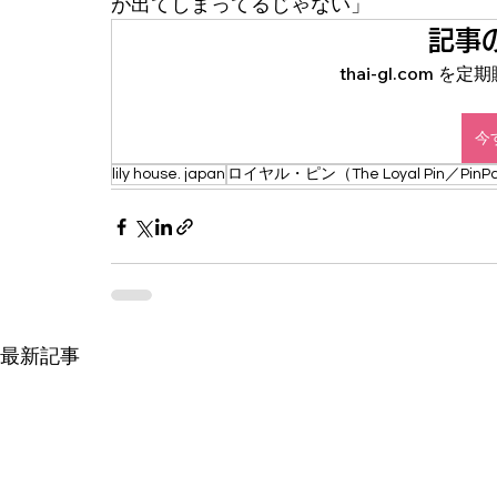
が出てしまってるじゃない」
記事
thai-gl.com
今
lily house. japan
ロイヤル・ピン（The Loyal Pin／PinP
最新記事