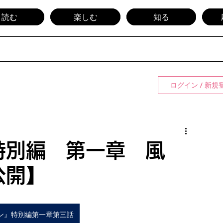
読む
楽しむ
知る
ログイン / 新規
特別編 第一章 風
公開】
ン』特別編第一章第三話