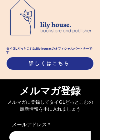
ギャップ・ピンクセオリ
ギャップ・ピン
ー｜第三十八章 公表【限
ー｜第三十七章
タイGLどっとこむはlily house.のオフィシャル​パートナーで
す
定公開】
定公開】
詳しくはこちら
メルマガ登録
メルマガに登録してタイGLどっとこむの
最新情報を手に入れましょう
メールアドレス