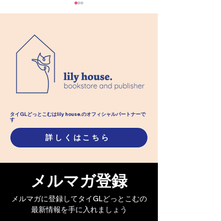
【コップンカープラン限
【先行投票受付開
定】TGAJへの先行投票
イGLアワード
タイGLどっとこむはlily house.のオフィシャル​パートナーで
す
受付中♪カードのお申込み
2025の先行投
詳しくはこちら
は明日までです!!
プンカープラン
#TGAJ2025
メルマガ登録
メルマガに登録してタイGLどっとこむの
最新情報を手に入れましょう