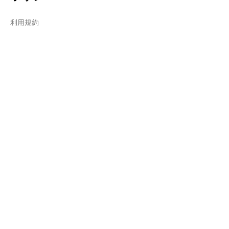
利用規約
プライバシーポリシー
Cookieポリシー
特定商取引法に基づく表記
Do Not Sell My Personal Information
​運営情報
​運営会社情報
よくある質問
採用情報
Contact us
การติดต่อสอบถาม
メニュー