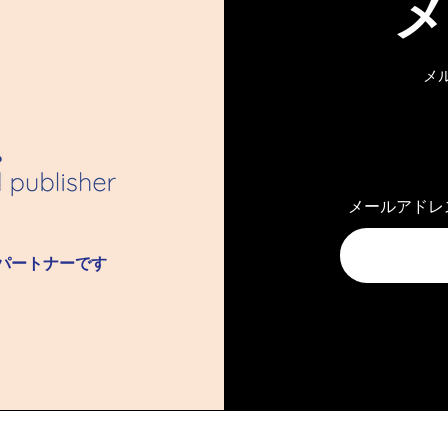
メ
年】あけましておめ
【コップンカープラン限定
います！
近況です！
メールアドレ
ル​パートナーです