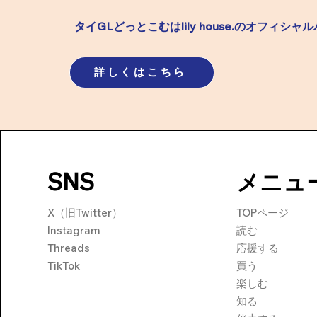
タイGLどっとこむはlily house.のオフィシャ
詳しくはこちら
SNS
メニュ
X（旧Twitter）
TOPページ
Instagram
​読む
Threads
​応援する
TikTok
買う
​楽しむ
知る