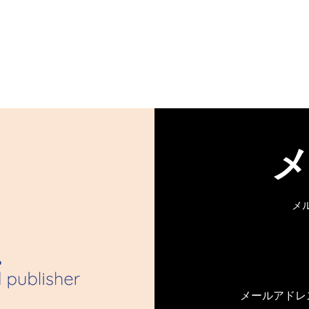
ご協力のお願い
カープラン限定】
プラン限定ブログで
メ
GAPピンクセオリー｜第三
三章 友達以上恋人未満【
メールアドレ
公開】