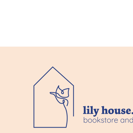
お知らせと
【コップン
コップンカー
す。
GAPピンクセオリー｜第三十
四章 無効【限定公開】