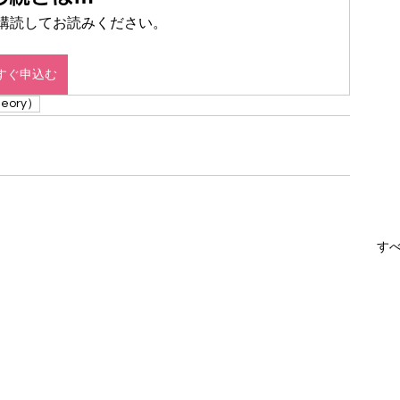
 を定期購読してお読みください。
すぐ申込む
eory）
す