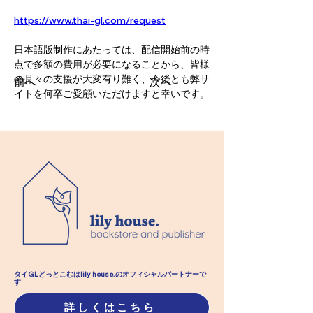
https://www.thai-gl.com/request
日本語版制作にあたっては、配信開始前の時
点で多額の費用が必要になることから、皆様
の月々の支援が大変有り難く、今後とも弊サ
前へ
次へ
イトを何卒ご愛顧いただけますと幸いです。
タイGLどっとこむはlily house.のオフィシャル​パートナーで
す
詳しくはこちら